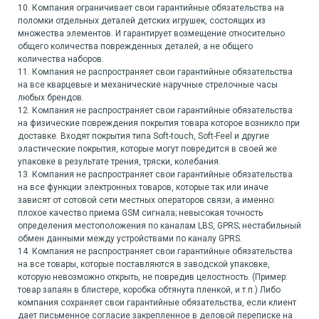
10. Компания ограничивает свои гарантийные обязательства на
поломки отдельных деталей детских игрушек, состоящих из
множества элементов. И гарантирует возмещение относительно
общего количества поврежденных деталей, а не общего
количества наборов.
11. Компания не распространяет свои гарантийные обязательства
на все кварцевые и механические наручные стрелочные часы
любых брендов.
12. Компания не распространяет свои гарантийные обязательства
на физические повреждения покрытия товара которое возникло при
доставке. Входят покрытия типа Soft-touch, Soft-Feel и другие
эластические покрытия, которые могут повредится в своей же
упаковке в результате трения, тряски, колебания.
13. Компания не распространяет свои гарантийные обязательства
на все функции электронных товаров, которые так или иначе
зависят от сотовой сети местных операторов связи, а именно:
плохое качество приема GSM сигнала; невысокая точность
определения местоположения по каналам LBS, GPRS; нестабильный
обмен данными между устройствами по каналу GPRS.
14. Компания не распространяет свои гарантийные обязательства
на все товары, которые поставляются в заводской упаковке,
которую невозможно открыть, не повредив целостность. (Пример:
товар запаян в блистере, коробка обтянута пленкой, и т.п.) Либо
компания сохраняет свои гарантийные обязательства, если клиент
дает письменное согласие закрепленное в деловой переписке на