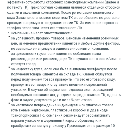
эффективность работы сторонних Транспортных компаний (далее и
по тексту ТК). Транспортная компания является отдельной стороной
сделки и отдельной компанией. После регистрации клиентского
кода Заказчик становится клиентом ТК и все общение по доставке
проводит напрямую с представителями ТК. За изменение сроков и
тарифов перевозки несет ответственность ТК.
7. Компания не несет ответственность:
за успешность продажи товаров, ценовые изменения розничных
цен, изменение предпочтений клиентов и любые другие факторы,
не зависящие напрямую и единственно лишь от компании;
за целостность груза, если клиент не соблюдает наши
рекомендации или рекомендации ТК по упаковке товара и/или не
страхует товар;
за недостачу груза, если она была выявлена постфактум после
получения товара Клиентом на складе ТК. Клиент обязуется
перед получением товара проверить, что это его товар по коду,
проверить вес товара и отсутствие внешних повреждений
упаковки. В случае обнаружения недовеса или повреждений
необходимо составить акт, уведомить представителя ТК, сделать
фото и видео документацию и не забирать товар.
за частичное повреждение индивидуальной упаковки товара
(бумажные, картонные, пластиковые коробки и др.) в ходе
транспортировки ТК. Компания рекомендует рассматривать
вариант упаковки в деревянный каркас обрешетку или
приобретать запасную упаковку у Производителя в размере 10-