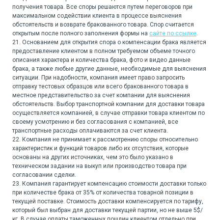
получения товара. Все споры решаются путем переговоров при
максимальном содействии клиента в процессе выяснения
обстоятельств и возврате бракованного товара. Спор считается
открытым после полного заполнения формы на
сайте по ссылке
.
21. Основанием для открытия спора о компенсации брака является
предоставление клиентом в полном требуемом объеме точного
описания характера и количества брака, фото и видео данные
брака, а также любые другие данные, необходимые для выяснения
ситуации. При надобности, компания имеет право запросить
отправку тестовых образцов или всего бракованного товара в
местное представительство за счет компании для выяснения
обстоятельств. Выбор транспортной компании для доставки товара
осуществляется компанией, в случае отправки товара клиентом по
своему усмотрению и без согласования с компанией, все
транспортные расходы оплачиваются за счет клиента.
22. Компания не принимает к рассмотрению споры относительно
характеристик и функций товаров либо их отсутствия, которые
основаны на других источниках, чем это было указано в
техническом задании на выкуп или производство товара при
согласовании сделки.
23. Компания гарантирует компенсацию стоимости доставки только
при количестве брака от 35% от количества товарной позиции в
текущей поставке. Стоимость доставки компенсируется по тарифу,
который был выбран для доставки текущей партии, но не выше 5$/
кг. В случае оплаты таможенных пошлин клиентом отдельно при